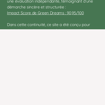
une évaluation indépendante, témoignant d’une
démarche sincère et structurée :
Impact Score de Green Dreams : 90,95/100
Dans cette continuité, ce site a été conçu pour
minimiser son impact numérique, garantir
l’accessibilité au plus grand nombre et respecter
votre vie privée en ne récoltant aucune donnée
personnelle :
Écoconception
du site :
EcoIndex C
Accessibilité du site :
PageSpeed Insights 84/100
Mentions légales